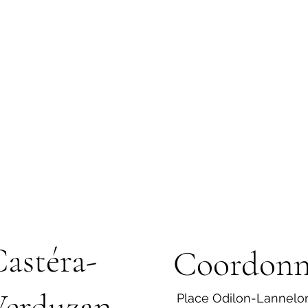
astéra-
Coordonn
Verduzan
Place Odilon-Lannelo