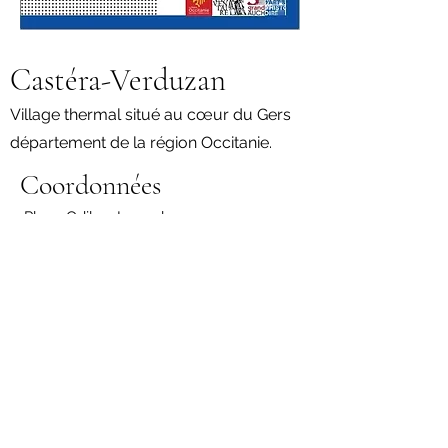
Castéra-Verduzan
Village thermal situé au cœur du Gers
département de la région Occitanie.
Coordonnées
Place Odilon-Lannelongue
32410 Castéra-Verduzan
05.62.68.13.11
Plan d'accès
Horaires Mairie
Du Lundi au Vendredi :
- 08h30-12h30
- 13h30-17h30
Fermé au public le mardi après-midi