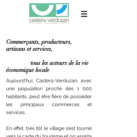
Commerçants, producteurs,
artisans et services,
tous les acteurs de la vie
économique locale
Aujourd'hui, Castéra-Verduzan, avec
une population proche des 1 000
habitants, peut être fière de posséder
les principaux commerces et
services.
En effet, très tôt le village s’est tourné
vers la carte du tourisme et on assista