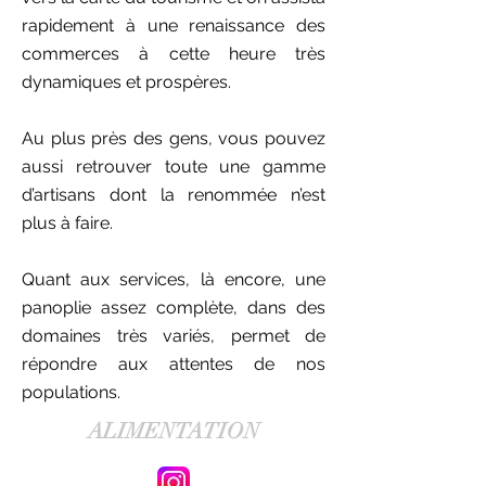
rapidement à une renaissance des
commerces à cette heure très
dynamiques et prospères.
Au plus près des gens, vous pouvez
aussi retrouver toute une gamme
d’artisans dont la renommée n’est
plus à faire.
Quant aux services, là encore, une
panoplie assez complète, dans des
domaines très variés, permet de
répondre aux attentes de nos
populations.
ALIMENTATION