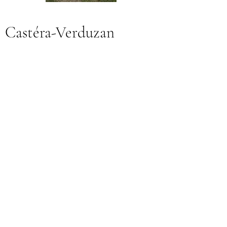
Castéra-Verduzan
Village thermal situé au cœur du Gers
département de la région Occitanie.
Coordonnées
Place Odilon-Lannelongue
32410 Castéra-Verduzan
05.62.68.13.11
Plan d'accès
Horaires Mairie
Du Lundi au Vendredi :
- 08h30-12h30
- 13h30-17h30
Fermé au public le mardi après-midi