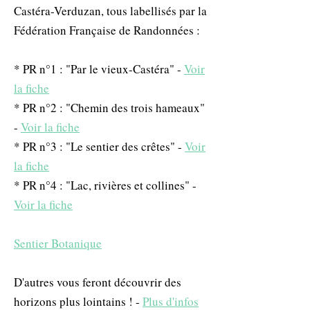
Castéra-Verduzan, tous labellisés par la
Fédération Française de Randonnées :
* PR n°1 : "Par le vieux-Castéra" -
Voir
la fiche
* PR n°2 : "Chemin des trois hameaux"
-
Voir la fiche
* PR n°3 : "Le sentier des crêtes" -
Voir
la fiche
* PR n°4 : "Lac, rivières et collines" -
Voir la fiche
Sentier Botanique
D'autres vous feront découvrir des
horizons plus lointains ! -
Plus d'infos